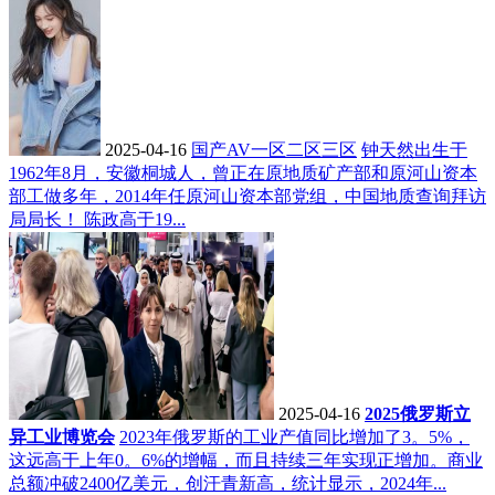
2025-04-16
国产AV一区二区三区
钟天然出生于
1962年8月，安徽桐城人，曾正在原地质矿产部和原河山资本
部工做多年，2014年任原河山资本部党组，中国地质查询拜访
局局长！ 陈政高于19...
2025-04-16
2025俄罗斯立
异工业博览会
2023年俄罗斯的工业产值同比增加了3。5%，
这远高于上年0。6%的增幅，而且持续三年实现正增加。商业
总额冲破2400亿美元，创汗青新高，统计显示，2024年...