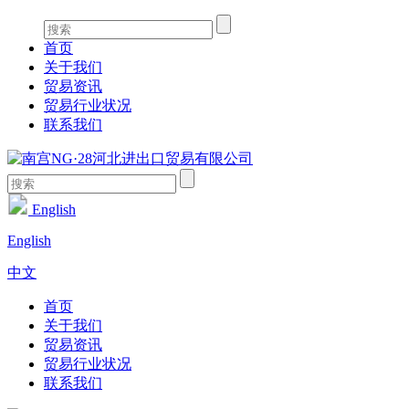
首页
关于我们
贸易资讯
贸易行业状况
联系我们
English
English
中文
首页
关于我们
贸易资讯
贸易行业状况
联系我们