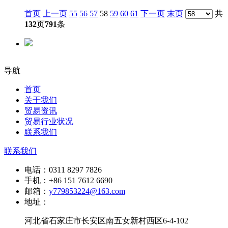
首页
上一页
55
56
57
58
59
60
61
下一页
末页
共
132
页
791
条
导航
首页
关于我们
贸易资讯
贸易行业状况
联系我们
联系我们
电话：
0311 8297 7826
手机：
+86 151 7612 6690
邮箱：
y779853224@163.com
地址：
河北省石家庄市长安区南五女新村西区6-4-102